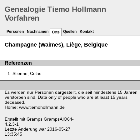
Genealogie Tiemo Hollmann
Vorfahren
Personen
Nachnamen
Quellen
Kontakt
Orte
Champagne (Waimes), Liège, Belgique
Referenzen
Stienne, Colas
Es werden nur Personen dargestellt, die seit mindestens 15 Jahren
verstorben sind. Data only of people who are at least 15 years
deceased.
Home: www.tiemohollmann.de
Erstellt mit
Gramps
GrampsAIO64-
4.2.3-1
Letzte Änderung war 2016-05-27
13:35:45