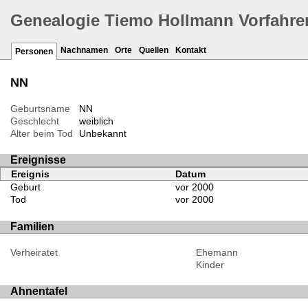
Genealogie Tiemo Hollmann Vorfahre
Nachnamen
Orte
Quellen
Kontakt
Personen
NN
Geburtsname
NN
Geschlecht
weiblich
Alter beim Tod
Unbekannt
Ereignisse
Ereignis
Datum
Geburt
vor 2000
Tod
vor 2000
Familien
Verheiratet
Ehemann
Kinder
Ahnentafel