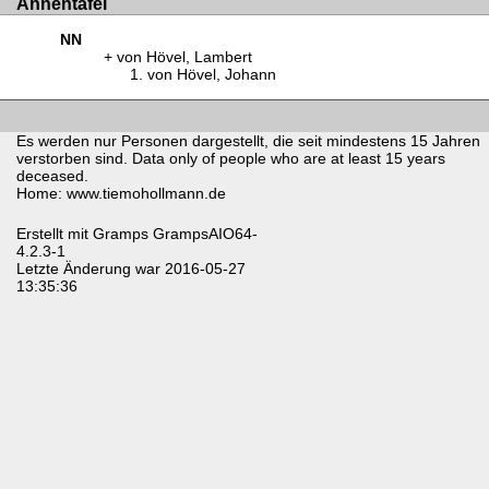
Ahnentafel
NN
von Hövel, Lambert
von Hövel, Johann
Es werden nur Personen dargestellt, die seit mindestens 15 Jahren
verstorben sind. Data only of people who are at least 15 years
deceased.
Home: www.tiemohollmann.de
Erstellt mit
Gramps
GrampsAIO64-
4.2.3-1
Letzte Änderung war 2016-05-27
13:35:36