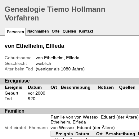
Genealogie Tiemo Hollmann
Vorfahren
Nachnamen
Orte
Quellen
Kontakt
Personen
von Ethelhelm, Elfleda
Geburtsname
von Ethelhelm, Elfleda
Geschlecht
weiblich
Alter beim Tod
(weniger als 1080 Jahre)
Ereignisse
Ereignis
Datum
Ort
Beschreibung
Notizen
Quellen
Geburt
vor 2000
Tod
920
Familien
Familie von von Wessex, Eduard (der Ältere
Ethelhelm, Elfleda
Verheiratet
Ehemann
von Wessex, Eduard (der Ältere)
Ereignis
Datum
Ort
Beschreibung