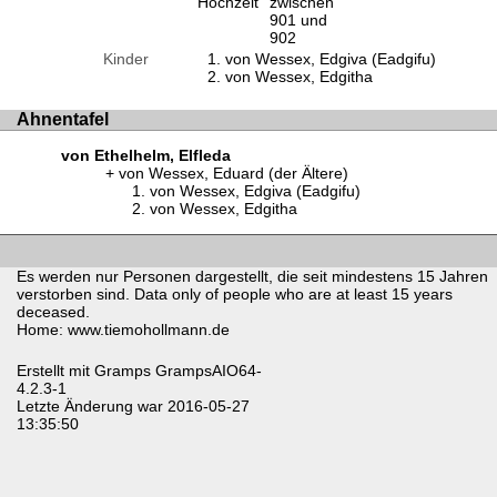
Hochzeit
zwischen
901 und
902
Kinder
von Wessex, Edgiva (Eadgifu)
von Wessex, Edgitha
Ahnentafel
von Ethelhelm, Elfleda
von Wessex, Eduard (der Ältere)
von Wessex, Edgiva (Eadgifu)
von Wessex, Edgitha
Es werden nur Personen dargestellt, die seit mindestens 15 Jahren
verstorben sind. Data only of people who are at least 15 years
deceased.
Home: www.tiemohollmann.de
Erstellt mit
Gramps
GrampsAIO64-
4.2.3-1
Letzte Änderung war 2016-05-27
13:35:50