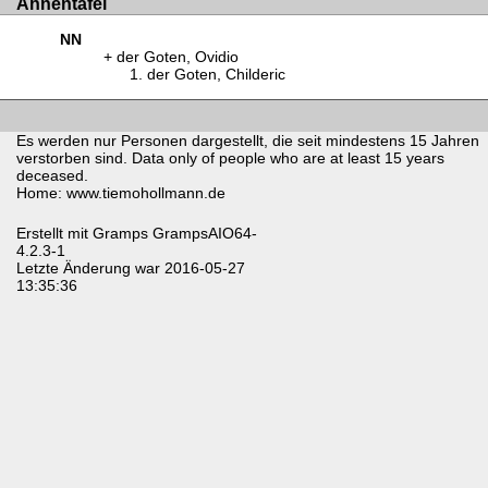
Ahnentafel
NN
der Goten, Ovidio
der Goten, Childeric
Es werden nur Personen dargestellt, die seit mindestens 15 Jahren
verstorben sind. Data only of people who are at least 15 years
deceased.
Home: www.tiemohollmann.de
Erstellt mit
Gramps
GrampsAIO64-
4.2.3-1
Letzte Änderung war 2016-05-27
13:35:36