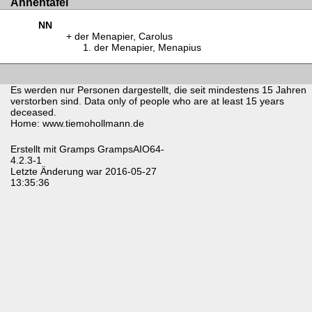
Ahnentafel
NN
der Menapier, Carolus
der Menapier, Menapius
Es werden nur Personen dargestellt, die seit mindestens 15 Jahren
verstorben sind. Data only of people who are at least 15 years
deceased.
Home: www.tiemohollmann.de
Erstellt mit
Gramps
GrampsAIO64-
4.2.3-1
Letzte Änderung war 2016-05-27
13:35:36