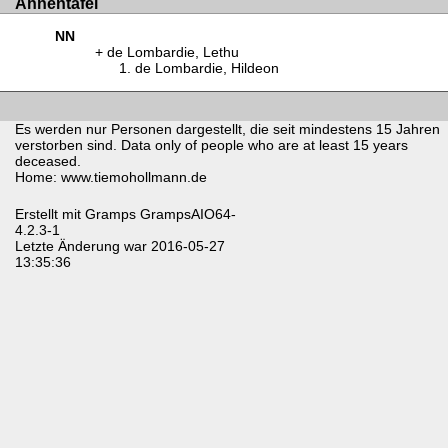
Ahnentafel
NN
de Lombardie, Lethu
de Lombardie, Hildeon
Es werden nur Personen dargestellt, die seit mindestens 15 Jahren
verstorben sind. Data only of people who are at least 15 years
deceased.
Home: www.tiemohollmann.de
Erstellt mit
Gramps
GrampsAIO64-
4.2.3-1
Letzte Änderung war 2016-05-27
13:35:36