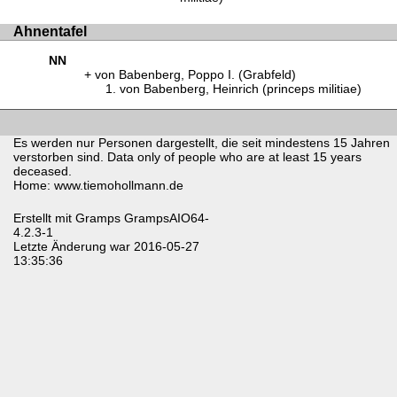
Ahnentafel
NN
von Babenberg, Poppo I. (Grabfeld)
von Babenberg, Heinrich (princeps militiae)
Es werden nur Personen dargestellt, die seit mindestens 15 Jahren
verstorben sind. Data only of people who are at least 15 years
deceased.
Home: www.tiemohollmann.de
Erstellt mit
Gramps
GrampsAIO64-
4.2.3-1
Letzte Änderung war 2016-05-27
13:35:36