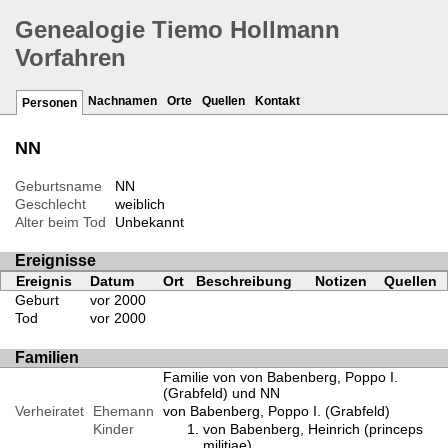
Genealogie Tiemo Hollmann
Vorfahren
Nachnamen
Orte
Quellen
Kontakt
Personen
NN
Geburtsname
NN
Geschlecht
weiblich
Alter beim Tod
Unbekannt
Ereignisse
Ereignis
Datum
Ort
Beschreibung
Notizen
Quellen
Geburt
vor 2000
Tod
vor 2000
Familien
Familie von von Babenberg, Poppo I.
(Grabfeld) und NN
Verheiratet
Ehemann
von Babenberg, Poppo I. (Grabfeld)
Kinder
von Babenberg, Heinrich (princeps
militiae)