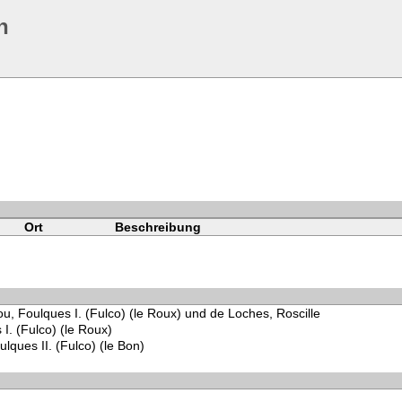
n
Ort
Beschreibung
ou, Foulques I. (Fulco) (le Roux) und de Loches, Roscille
I. (Fulco) (le Roux)
ulques II. (Fulco) (le Bon)