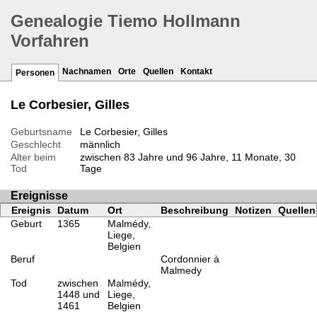
Genealogie Tiemo Hollmann
Vorfahren
Nachnamen
Orte
Quellen
Kontakt
Personen
Le Corbesier, Gilles
Geburtsname
Le Corbesier, Gilles
Geschlecht
männlich
Alter beim
zwischen 83 Jahre und 96 Jahre, 11 Monate, 30
Tod
Tage
Ereignisse
Ereignis
Datum
Ort
Beschreibung
Notizen
Quellen
Geburt
1365
Malmédy,
Liege,
Belgien
Beruf
Cordonnier à
Malmedy
Tod
zwischen
Malmédy,
1448 und
Liege,
1461
Belgien