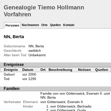
Genealogie Tiemo Hollmann
Vorfahren
Nachnamen
Orte
Quellen
Kontakt
Personen
NN, Berta
Geburtsname
NN, Berta
Geschlecht
weiblich
Alter beim Tod
Unbekannt
Ereignisse
Ereignis
Datum
Ort
Beschreibung
Notizen
Quellen
Geburt
vor 2000
Tod
vor 1295
Familien
Familie von von Götterswick, Everwin II. und
NN, Berta
Verheiratet
Ehemann
von Götterswick, Everwin II.
Kinder
von Götterswick, Bertradis
von Götterswick, Guda