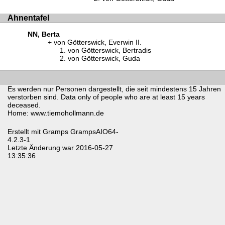
Ahnentafel
NN, Berta
von Götterswick, Everwin II.
von Götterswick, Bertradis
von Götterswick, Guda
Es werden nur Personen dargestellt, die seit mindestens 15 Jahren
verstorben sind. Data only of people who are at least 15 years
deceased.
Home: www.tiemohollmann.de
Erstellt mit
Gramps
GrampsAIO64-
4.2.3-1
Letzte Änderung war 2016-05-27
13:35:36