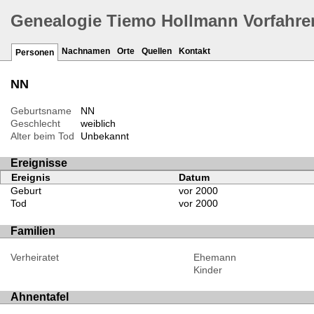
Genealogie Tiemo Hollmann Vorfahre
Nachnamen
Orte
Quellen
Kontakt
Personen
NN
Geburtsname
NN
Geschlecht
weiblich
Alter beim Tod
Unbekannt
Ereignisse
Ereignis
Datum
Geburt
vor 2000
Tod
vor 2000
Familien
Verheiratet
Ehemann
Kinder
Ahnentafel