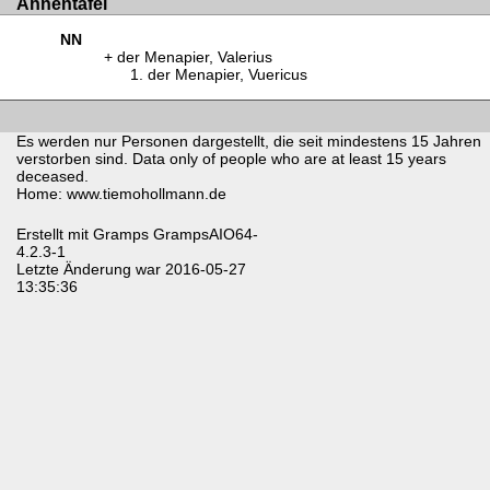
Ahnentafel
NN
der Menapier, Valerius
der Menapier, Vuericus
Es werden nur Personen dargestellt, die seit mindestens 15 Jahren
verstorben sind. Data only of people who are at least 15 years
deceased.
Home: www.tiemohollmann.de
Erstellt mit
Gramps
GrampsAIO64-
4.2.3-1
Letzte Änderung war 2016-05-27
13:35:36