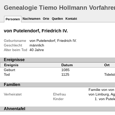
Genealogie Tiemo Hollmann Vorfahre
Nachnamen
Orte
Quellen
Kontakt
Personen
von Putelendorf, Friedrich IV.
Geburtsname
von Putelendorf, Friedrich IV.
Geschlecht
männlich
Alter beim Tod
40 Jahre
Ereignisse
Ereignis
Datum
Ort
Geburt
1085
Tod
1125
Tidels
Familien
Familie von von 
Verheiratet
Ehefrau
von Limburg, A
Kinder
von Putel
Ahnentafel