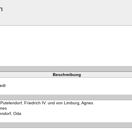
n
Beschreibung
tedt
Putelendorf, Friedrich IV. und von Limburg, Agnes
gnes
endorf, Oda