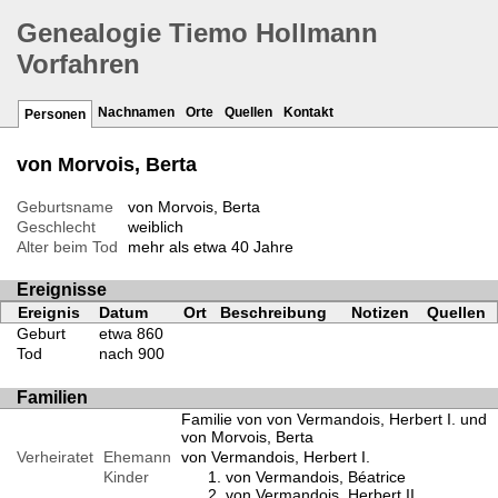
Genealogie Tiemo Hollmann
Vorfahren
Nachnamen
Orte
Quellen
Kontakt
Personen
von Morvois, Berta
Geburtsname
von Morvois, Berta
Geschlecht
weiblich
Alter beim Tod
mehr als etwa 40 Jahre
Ereignisse
Ereignis
Datum
Ort
Beschreibung
Notizen
Quellen
Geburt
etwa 860
Tod
nach 900
Familien
Familie von von Vermandois, Herbert I. und
von Morvois, Berta
Verheiratet
Ehemann
von Vermandois, Herbert I.
Kinder
von Vermandois, Béatrice
von Vermandois, Herbert II.