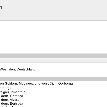
n
-Westfalen, Deutschland
von Geldern, Megingoz und von Jülich, Gerberga
Gerberga
algau, Irmentrud
ldern, Gottfried
ldern, Alvera
ldern, Bertrada