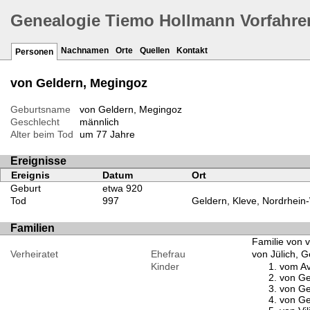
Genealogie Tiemo Hollmann Vorfahre
Nachnamen
Orte
Quellen
Kontakt
Personen
von Geldern, Megingoz
Geburtsname
von Geldern, Megingoz
Geschlecht
männlich
Alter beim Tod
um 77 Jahre
Ereignisse
Ereignis
Datum
Ort
Geburt
etwa 920
Tod
997
Geldern, Kleve, Nordrhein
Familien
Familie von 
Verheiratet
Ehefrau
von Jülich, 
Kinder
vom Av
von Ge
von Ge
von Ge