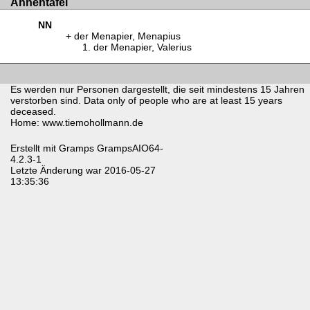
Ahnentafel
NN
der Menapier, Menapius
der Menapier, Valerius
Es werden nur Personen dargestellt, die seit mindestens 15 Jahren
verstorben sind. Data only of people who are at least 15 years
deceased.
Home: www.tiemohollmann.de
Erstellt mit
Gramps
GrampsAIO64-
4.2.3-1
Letzte Änderung war 2016-05-27
13:35:36