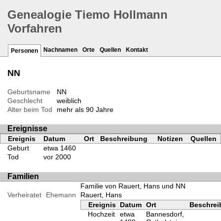
Genealogie Tiemo Hollmann
Vorfahren
Nachnamen
Orte
Quellen
Kontakt
Personen
NN
Geburtsname
NN
Geschlecht
weiblich
Alter beim Tod
mehr als 90 Jahre
Ereignisse
Ereignis
Datum
Ort
Beschreibung
Notizen
Quellen
Geburt
etwa 1460
Tod
vor 2000
Familien
Familie von Rauert, Hans und NN
Verheiratet
Ehemann
Rauert, Hans
Ereignis
Datum
Ort
Beschre
Hochzeit
etwa
Bannesdorf,