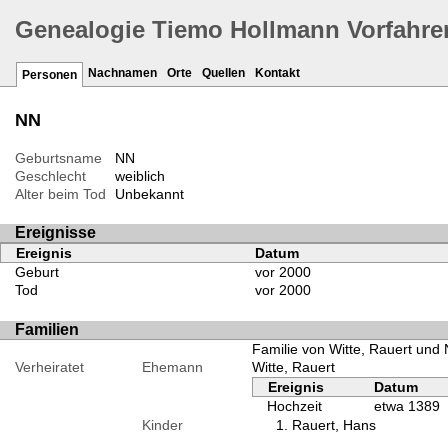
Genealogie Tiemo Hollmann Vorfahre
Nachnamen
Orte
Quellen
Kontakt
Personen
NN
Geburtsname
NN
Geschlecht
weiblich
Alter beim Tod
Unbekannt
Ereignisse
Ereignis
Datum
Geburt
vor 2000
Tod
vor 2000
Familien
Familie von Witte, Rauert und
Verheiratet
Ehemann
Witte, Rauert
Ereignis
Datum
Hochzeit
etwa 1389
Kinder
Rauert, Hans