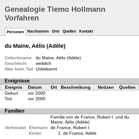
Genealogie Tiemo Hollmann
Vorfahren
Nachnamen
Orte
Quellen
Kontakt
Personen
du Maine, Aélis (Adèle)
Geburtsname
du Maine, Aélis (Adèle)
Geschlecht
weiblich
Alter beim Tod
Unbekannt
Ereignisse
Ereignis
Datum
Ort
Beschreibung
Notizen
Quellen
Geburt
vor 2000
Tod
vor 2000
Familien
Familie von de France, Robert I. und du
Maine, Aélis (Adèle)
Verheiratet
Ehemann
de France, Robert I.
Kinder
de France, Adèle