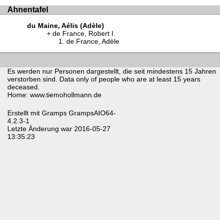
Ahnentafel
du Maine, Aélis (Adèle)
de France, Robert I.
de France, Adèle
Es werden nur Personen dargestellt, die seit mindestens 15 Jahren
verstorben sind. Data only of people who are at least 15 years
deceased.
Home: www.tiemohollmann.de
Erstellt mit
Gramps
GrampsAIO64-
4.2.3-1
Letzte Änderung war 2016-05-27
13:35:23