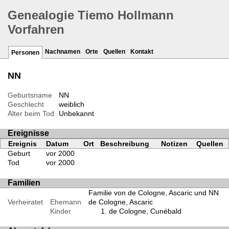
Genealogie Tiemo Hollmann
Vorfahren
Nachnamen
Orte
Quellen
Kontakt
Personen
NN
Geburtsname
NN
Geschlecht
weiblich
Alter beim Tod
Unbekannt
Ereignisse
Ereignis
Datum
Ort
Beschreibung
Notizen
Quellen
Geburt
vor 2000
Tod
vor 2000
Familien
Familie von de Cologne, Ascaric und NN
Verheiratet
Ehemann
de Cologne, Ascaric
Kinder
de Cologne, Cunébald