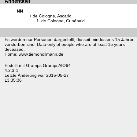
Ahnentafel
NN
de Cologne, Ascaric
de Cologne, Cunébald
Es werden nur Personen dargestellt, die seit mindestens 15 Jahren
verstorben sind. Data only of people who are at least 15 years
deceased.
Home: www.tiemohollmann.de
Erstellt mit
Gramps
GrampsAIO64-
4.2.3-1
Letzte Änderung war 2016-05-27
13:35:36