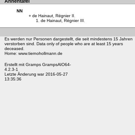
Ahnentafel
NN
de Hainaut, Régnier II.
de Hainaut, Régnier III.
Es werden nur Personen dargestellt, die seit mindestens 15 Jahren
verstorben sind. Data only of people who are at least 15 years
deceased.
Home: www.tiemohollmann.de
Erstellt mit
Gramps
GrampsAIO64-
4.2.3-1
Letzte Änderung war 2016-05-27
13:35:36