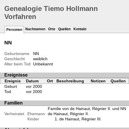
Genealogie Tiemo Hollmann
Vorfahren
Nachnamen
Orte
Quellen
Kontakt
Personen
NN
Geburtsname
NN
Geschlecht
weiblich
Alter beim Tod
Unbekannt
Ereignisse
Ereignis
Datum
Ort
Beschreibung
Notizen
Quellen
Geburt
vor 2000
Tod
vor 2000
Familien
Familie von de Hainaut, Régnier II. und NN
Verheiratet
Ehemann
de Hainaut, Régnier II.
Kinder
de Hainaut, Régnier III.