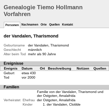
Genealogie Tiemo Hollmann
Vorfahren
Nachnamen
Orte
Quellen
Kontakt
Personen
der Vandalen, Tharismond
Geburtsname
der Vandalen, Tharismond
Geschlecht
männlich
Alter beim Tod
mehr als 90 Jahre
Ereignisse
Ereignis
Datum
Ort
Beschreibung
Notizen
Quellen
Geburt
etwa 430
Tod
vor 2000
Familien
Familie von der Vandalen, Tharismond und
der Ostgoten, Amalafrida
Verheiratet
Ehefrau
der Ostgoten, Amalafrida
Kinder
der Vandalen, Clotilde