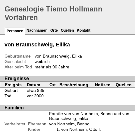
Genealogie Tiemo Hollmann
Vorfahren
Nachnamen
Orte
Quellen
Kontakt
Personen
von Braunschweig, Eilika
Geburtsname
von Braunschweig, Eilika
Geschlecht
weiblich
Alter beim Tod
mehr als 90 Jahre
Ereignisse
Ereignis
Datum
Ort
Beschreibung
Notizen
Quellen
Geburt
etwa 985
Tod
vor 2000
Familien
Familie von von Northeim, Benno und von
Braunschweig, Eilika
Verheiratet
Ehemann
von Northeim, Benno
Kinder
von Northeim, Otto I.