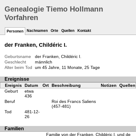
Genealogie Tiemo Hollmann
Vorfahren
Nachnamen
Orte
Quellen
Kontakt
Personen
der Franken, Childéric I.
Geburtsname
der Franken, Childéric I.
Geschlecht
männlich
Alter beim Tod
um 45 Jahre, 11 Monate, 25 Tage
Ereignisse
Ereignis
Datum
Ort
Beschreibung
Notizen
Quellen
Geburt
etwa
436
Beruf
Roi des Francs Saliens
(457-481)
Tod
481-12-
26
Familien
Familie von der Franken, Childéric I. und de