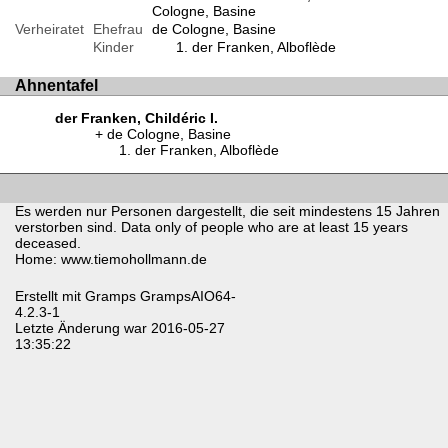
Cologne, Basine
Verheiratet
Ehefrau
de Cologne, Basine
Kinder
der Franken, Alboflède
Ahnentafel
der Franken, Childéric I.
de Cologne, Basine
der Franken, Alboflède
Es werden nur Personen dargestellt, die seit mindestens 15 Jahren
verstorben sind. Data only of people who are at least 15 years
deceased.
Home: www.tiemohollmann.de
Erstellt mit
Gramps
GrampsAIO64-
4.2.3-1
Letzte Änderung war 2016-05-27
13:35:22