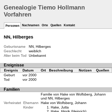
Genealogie Tiemo Hollmann
Vorfahren
Nachnamen
Orte
Quellen
Kontakt
Personen
NN, Hilberges
Geburtsname
NN, Hilberges
Geschlecht
weiblich
Alter beim Tod
Unbekannt
Ereignisse
Ereignis
Datum
Ort
Beschreibung
Notizen
Quellen
Geburt
vor 2000
Tod
vor 2000
Familien
Familie von Hake von Wolfsberg, Johann
und NN, Hilberges
Verheiratet
Ehemann
Hake von Wolfsberg, Johann
Kinder
Hake, Jutta
Hake, Hinrik (Heinrich)