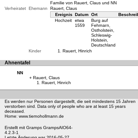
Familie von Rauert, Claus und NN
Verheiratet
Ehemann
Rauert, Claus
Ereignis
Datum
Ort
Beschre
Hochzeit
etwa
Burg auf
1559
Fehmarn,
Ostholstein,
Schleswig-
Holstein,
Deutschland
Kinder
Rauert, Hinrich
Ahnentafel
NN
Rauert, Claus
Rauert, Hinrich
Es werden nur Personen dargestellt, die seit mindestens 15 Jahren
verstorben sind. Data only of people who are at least 15 years
deceased.
Home: www.tiemohollmann.de
Erstellt mit
Gramps
GrampsAIO64-
4.2.3-1
Letzte Änderung war 2016-05-27