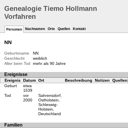
Genealogie Tiemo Hollmann
Vorfahren
Nachnamen
Orte
Quellen
Kontakt
Personen
NN
Geburtsname
NN
Geschlecht
weiblich
Alter beim Tod
mehr als 90 Jahre
Ereignisse
Ereignis
Datum
Ort
Beschreibung
Notizen
Quellen
Geburt
etwa
1539
Tod
vor
Sahrensdorf,
2000
Ostholstein,
Schleswig-
Holstein,
Deutschland
Familien