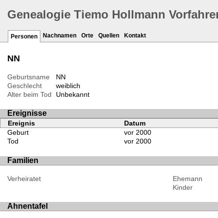
Genealogie Tiemo Hollmann Vorfahre
Nachnamen
Orte
Quellen
Kontakt
Personen
NN
Geburtsname
NN
Geschlecht
weiblich
Alter beim Tod
Unbekannt
Ereignisse
Ereignis
Datum
Geburt
vor 2000
Tod
vor 2000
Familien
Verheiratet
Ehemann
Kinder
Ahnentafel