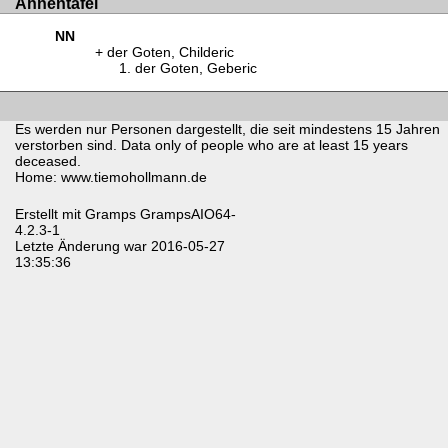
Ahnentafel
NN
der Goten, Childeric
der Goten, Geberic
Es werden nur Personen dargestellt, die seit mindestens 15 Jahren
verstorben sind. Data only of people who are at least 15 years
deceased.
Home: www.tiemohollmann.de
Erstellt mit
Gramps
GrampsAIO64-
4.2.3-1
Letzte Änderung war 2016-05-27
13:35:36