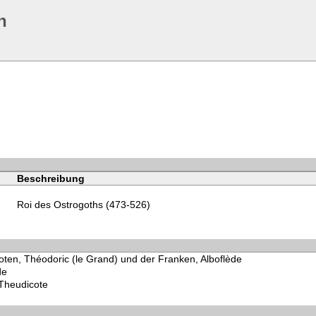
n
Beschreibung
Roi des Ostrogoths (473-526)
oten, Théodoric (le Grand) und der Franken, Alboflède
de
 Theudicote