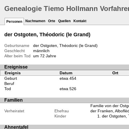
Genealogie Tiemo Hollmann Vorfahre
Nachnamen
Orte
Quellen
Kontakt
Personen
der Ostgoten, Théodoric (le Grand)
Geburtsname
der Ostgoten, Théodoric (le Grand)
Geschlecht
männlich
Alter beim Tod
um 72 Jahre
Ereignisse
Ereignis
Datum
Ort
Geburt
etwa 454
Beruf
Tod
etwa 526
Familien
Familie von der Ostg
Verheiratet
Ehefrau
der Franken, Alboflè
Kinder
der Ostgoten,
Ahnentafel