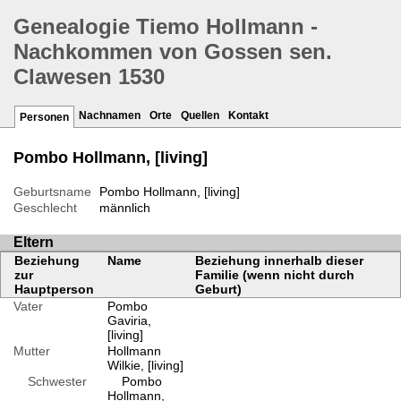
Genealogie Tiemo Hollmann -
Nachkommen von Gossen sen.
Clawesen 1530
Nachnamen
Orte
Quellen
Kontakt
Personen
Pombo Hollmann, [living]
Geburtsname
Pombo Hollmann, [living]
Geschlecht
männlich
Eltern
Beziehung
Name
Beziehung innerhalb dieser
zur
Familie (wenn nicht durch
Hauptperson
Geburt)
Vater
Pombo
Gaviria,
[living]
Mutter
Hollmann
Wilkie, [living]
Schwester
Pombo
Hollmann,