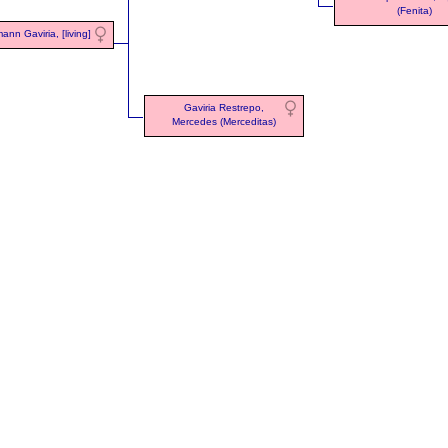
(Fenita)
ann Gaviria, [living]
Gaviria Restrepo,
Mercedes (Merceditas)