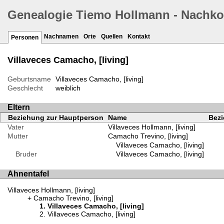
Genealogie Tiemo Hollmann - Nachk
Nachnamen
Orte
Quellen
Kontakt
Personen
Villaveces Camacho, [living]
Geburtsname
Villaveces Camacho, [living]
Geschlecht
weiblich
Eltern
Beziehung zur Hauptperson
Name
Bezi
Vater
Villaveces Hollmann, [living]
Mutter
Camacho Trevino, [living]
Villaveces Camacho, [living]
Bruder
Villaveces Camacho, [living]
Ahnentafel
Villaveces Hollmann, [living]
Camacho Trevino, [living]
Villaveces Camacho, [living]
Villaveces Camacho, [living]