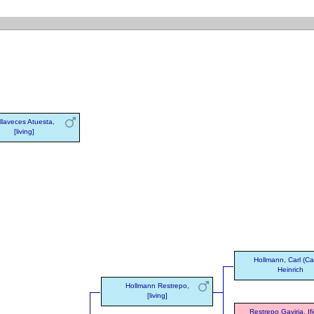
llaveces Atuesta,
[living]
Hollmann, Carl (Ca
Heinrich
Hollmann Restrepo,
[living]
Restrepo Gaviria, If