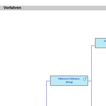
Vorfahren
Vi
Villaveces Hollmann,
[living]