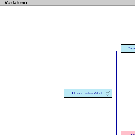
Vorfahren
Clas
Classen, Julius Wilhelm
Sc