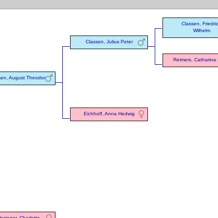
Classen, Friedri
Wilhelm
Classen, Julius Peter
Reimers, Catharina 
sen, August Theodor
Eichhoff, Anna Hedwig
hwieger, Charlotte