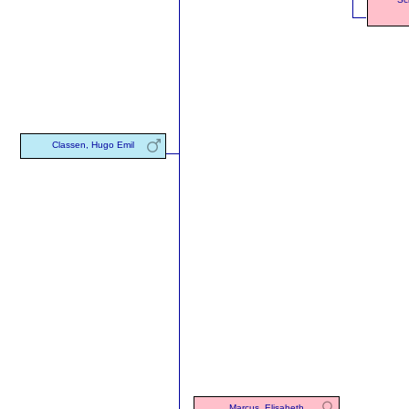
Classen, Hugo Emil
Marcus, Elisabeth