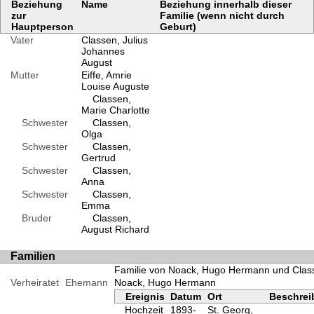
Beziehung
Name
Beziehung innerhalb dieser
zur
Familie (wenn nicht durch
Hauptperson
Geburt)
Vater
Classen, Julius
Johannes
August
Mutter
Eiffe, Amrie
Louise Auguste
Classen,
Marie Charlotte
Schwester
Classen,
Olga
Schwester
Classen,
Gertrud
Schwester
Classen,
Anna
Schwester
Classen,
Emma
Bruder
Classen,
August Richard
Familien
Familie von Noack, Hugo Hermann und Class
Verheiratet
Ehemann
Noack, Hugo Hermann
Ereignis
Datum
Ort
Beschre
Hochzeit
1893-
St. Georg,