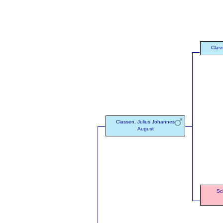
Clas
Classen, Julius Johannes
August
Sc