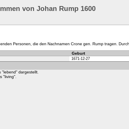
kommen von Johan Rump 1600
ommenden Personen, die den Nachnamen Crone gen. Rump tragen. Durc
Geburt
1671-12-27
 "lebend" dargestellt.
"living".