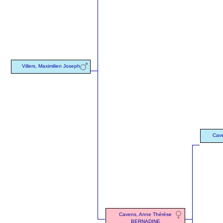
Villers, Maximilien Joseph
Cave
Cavens, Anne Thérèse
BERNADINE