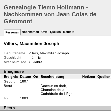
Genealogie Tiemo Hollmann -
Nachkommen von Jean Colas de
Géromont
Nachnamen
Orte
Quellen
Kontakt
Personen
Villers, Maximilien Joseph
Geburtsname
Villers, Maximilien Joseph
Geschlecht
männlich
Alter beim Tod
76 Jahre
Ereignisse
Ereignis
Datum
Ort
Beschreibung
Notizen
Quellen
Geburt
1807
Beruf
Docteur en droit,
Chanoine de la
Cathédrale de Liège
Tod
1883
Eltern