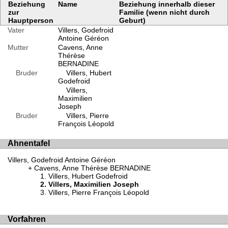
Beziehung
Name
Beziehung innerhalb dieser
zur
Familie (wenn nicht durch
Hauptperson
Geburt)
Vater
Villers, Godefroid
Antoine Géréon
Mutter
Cavens, Anne
Thérèse
BERNADINE
Bruder
Villers, Hubert
Godefroid
Villers,
Maximilien
Joseph
Bruder
Villers, Pierre
François Léopold
Ahnentafel
Villers, Godefroid Antoine Géréon
Cavens, Anne Thérèse BERNADINE
Villers, Hubert Godefroid
Villers, Maximilien Joseph
Villers, Pierre François Léopold
Vorfahren