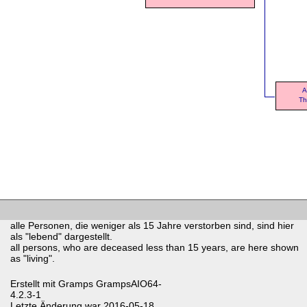
A
Th
alle Personen, die weniger als 15 Jahre verstorben sind, sind hier
als "lebend" dargestellt.
all persons, who are deceased less than 15 years, are here shown
as "living".
Erstellt mit
Gramps
GrampsAIO64-
4.2.3-1
Letzte Änderung war 2016-05-18