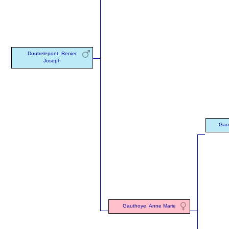
Doutrelepont, Renier
Joseph
Gau
Gauthoye, Anne Marie