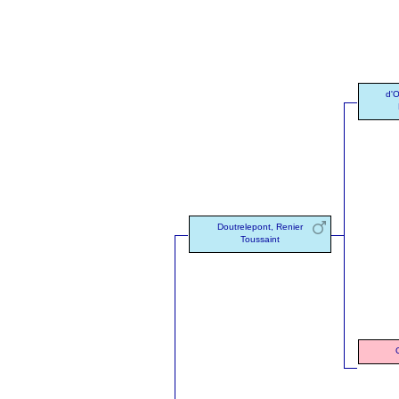
d'O
Doutrelepont, Renier
Toussaint