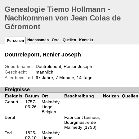
Genealogie Tiemo Hollmann -
Nachkommen von Jean Colas de
Géromont
Nachnamen
Orte
Quellen
Kontakt
Personen
Doutrelepont, Renier Joseph
Geburtsname
Doutrelepont, Renier Joseph
Geschlecht
männlich
Alter beim Tod
67 Jahre, 7 Monate, 14 Tage
Ereignisse
Ereignis
Datum
Ort
Beschreibung
Notizen
Quellen
Geburt
1757-
Malmédy,
06-26
Liege,
Belgien
Beruf
Fabricant tanneur,
Bourgmestre de
Malmedy (1793)
Tod
1825-
Malmédy,
02-10
Liege,