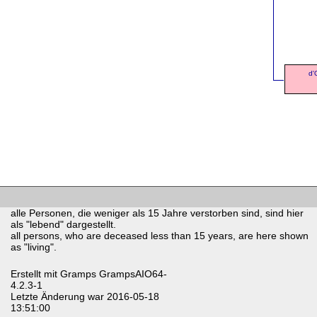
d'
alle Personen, die weniger als 15 Jahre verstorben sind, sind hier
als "lebend" dargestellt.
all persons, who are deceased less than 15 years, are here shown
as "living".
Erstellt mit
Gramps
GrampsAIO64-
4.2.3-1
Letzte Änderung war 2016-05-18
13:51:00