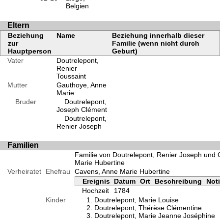
Belgien
Eltern
Beziehung
Name
Beziehung innerhalb dieser
zur
Familie (wenn nicht durch
Hauptperson
Geburt)
Vater
Doutrelepont,
Renier
Toussaint
Mutter
Gauthoye, Anne
Marie
Bruder
Doutrelepont,
Joseph Clément
Doutrelepont,
Renier Joseph
Familien
Familie von Doutrelepont, Renier Joseph und
Marie Hubertine
Verheiratet
Ehefrau
Cavens, Anne Marie Hubertine
Ereignis
Datum
Ort
Beschreibung
Not
Hochzeit
1784
Kinder
Doutrelepont, Marie Louise
Doutrelepont, Thérèse Clémentine
Doutrelepont, Marie Jeanne Joséphine