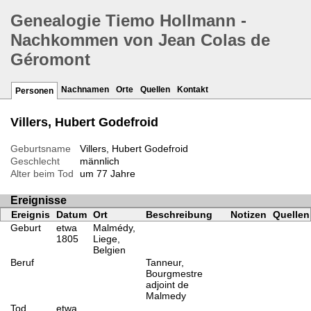
Genealogie Tiemo Hollmann -
Nachkommen von Jean Colas de
Géromont
Nachnamen
Orte
Quellen
Kontakt
Personen
Villers, Hubert Godefroid
Geburtsname
Villers, Hubert Godefroid
Geschlecht
männlich
Alter beim Tod
um 77 Jahre
Ereignisse
Ereignis
Datum
Ort
Beschreibung
Notizen
Quellen
Geburt
etwa
Malmédy,
1805
Liege,
Belgien
Beruf
Tanneur,
Bourgmestre
adjoint de
Malmedy
Tod
etwa