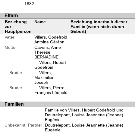
1882
Eltern
Beziehung
Name
Beziehung innerhalb dieser
zur
Familie (wenn nicht durch
Hauptperson
Geburt)
Vater
Villers, Godefroid
Antoine Géréon
Mutter
Cavens, Anne
Thérèse
BERNADINE
Villers, Hubert
Godefroid
Bruder
Villers,
Maximilien
Joseph
Bruder
Villers, Pierre
François Léopold
Familien
Familie von Villers, Hubert Godefroid und
Doutrelepont, Louise Jeannette (Jeanne)
Eugénie
Unbekannt
Partner
Doutrelepont, Louise Jeannette (Jeanne)
Eugénie