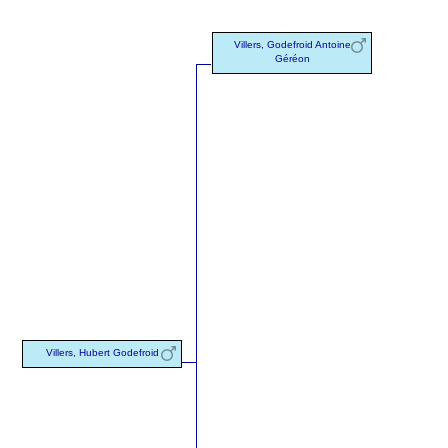
Villers, Godefroid Antoine
Géréon
Villers, Hubert Godefroid