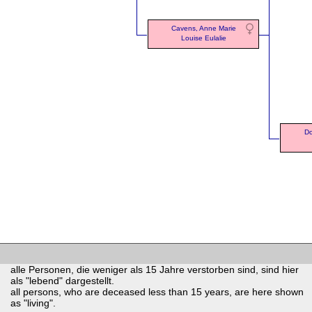
Cavens, Anne Marie
Louise Eulalie
Do
alle Personen, die weniger als 15 Jahre verstorben sind, sind hier
als "lebend" dargestellt.
all persons, who are deceased less than 15 years, are here shown
as "living".