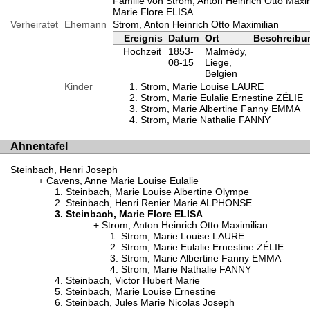
Familie von Strom, Anton Heinrich Otto Maxi
Marie Flore ELISA
Verheiratet
Ehemann
Strom, Anton Heinrich Otto Maximilian
Ereignis
Datum
Ort
Beschreibu
Hochzeit
1853-
Malmédy,
08-15
Liege,
Belgien
Kinder
Strom, Marie Louise LAURE
Strom, Marie Eulalie Ernestine ZÉLIE
Strom, Marie Albertine Fanny EMMA
Strom, Marie Nathalie FANNY
Ahnentafel
Steinbach, Henri Joseph
Cavens, Anne Marie Louise Eulalie
Steinbach, Marie Louise Albertine Olympe
Steinbach, Henri Renier Marie ALPHONSE
Steinbach, Marie Flore ELISA
Strom, Anton Heinrich Otto Maximilian
Strom, Marie Louise LAURE
Strom, Marie Eulalie Ernestine ZÉLIE
Strom, Marie Albertine Fanny EMMA
Strom, Marie Nathalie FANNY
Steinbach, Victor Hubert Marie
Steinbach, Marie Louise Ernestine
Steinbach, Jules Marie Nicolas Joseph