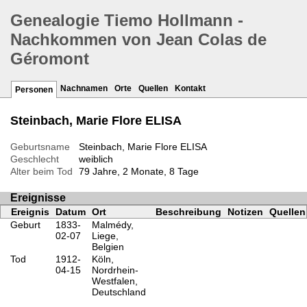
Genealogie Tiemo Hollmann -
Nachkommen von Jean Colas de
Géromont
Nachnamen
Orte
Quellen
Kontakt
Personen
Steinbach, Marie Flore ELISA
Geburtsname
Steinbach, Marie Flore ELISA
Geschlecht
weiblich
Alter beim Tod
79 Jahre, 2 Monate, 8 Tage
Ereignisse
Ereignis
Datum
Ort
Beschreibung
Notizen
Quellen
Geburt
1833-
Malmédy,
02-07
Liege,
Belgien
Tod
1912-
Köln,
04-15
Nordrhein-
Westfalen,
Deutschland