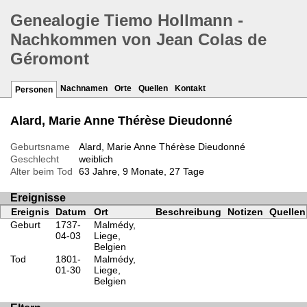
Genealogie Tiemo Hollmann -
Nachkommen von Jean Colas de
Géromont
Nachnamen
Orte
Quellen
Kontakt
Personen
Alard, Marie Anne Thérèse Dieudonné
Geburtsname
Alard, Marie Anne Thérèse Dieudonné
Geschlecht
weiblich
Alter beim Tod
63 Jahre, 9 Monate, 27 Tage
Ereignisse
Ereignis
Datum
Ort
Beschreibung
Notizen
Quellen
Geburt
1737-
Malmédy,
04-03
Liege,
Belgien
Tod
1801-
Malmédy,
01-30
Liege,
Belgien