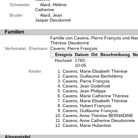
Schwester
Alard, Hélène
Catherine
Bruder
Alard, Jean
Jaspar Dieudonné
Familien
Familie von Cavens, Pierre François und Ala
Thérèse Dieudonné
Verheiratet
Ehemann
Cavens, Pierre François
Ereignis
Datum
Ort
Beschreibung
No
Hochzeit
1760-
10-05
Kinder
Cavens, Marie Elisabeth Thérèse
Cavens, Guillaume Barthélémy
Cavens, Pierre François
Cavens, Jean Godefroid
Cavens, Jean Philippe
Cavens, Marie Catherine Thérèse
Cavens, Marie Elisabeth Thérèse
Cavens, Hubert François
Cavens, Guillaume François
Cavens, Anne Thérèse BERNADINE
Cavens, Anne Catherine Dieudonnée
Cavens, Marie Hubertine
Ahnentafel