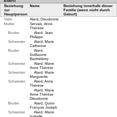
Eltern
Beziehung
Name
Beziehung innerhalb dieser
zur
Familie (wenn nicht durch
Hauptperson
Geburt)
Vater
Alard, Dieudonné
Mutter
Servais, Anne
Thérèse
Bruder
Alard, Jean
Philippe
Schwester
Alard, Marie
Catherine
Bruder
Alard,
Guillaume
Barthélémy
Schwester
Alard, Marie
Anne Thérèse
Schwester
Alard, Marie
Marguerite
Schwester
Alard, Anne
Thérèse
Alard, Marie
Anne Thérèse
Dieudonné
Bruder
Alard, Quirin
François Joseph
Schwester
Alard, Marie
Isabelle