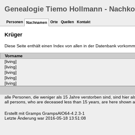
Genealogie Tiemo Hollmann - Nachk
Personen
Orte
Quellen
Kontakt
Nachnamen
Krüger
Diese Seite enthält einen Index von allen in der Datenbank vork
Vorname
[living]
[living]
[living]
[living]
[living]
alle Personen, die weniger als 15 Jahre verstorben sind, sind hier als
all persons, who are deceased less than 15 years, are here shown as 
Erstellt mit
Gramps
GrampsAIO64-4.2.3-1
Letzte Änderung war 2016-05-18 13:51:08