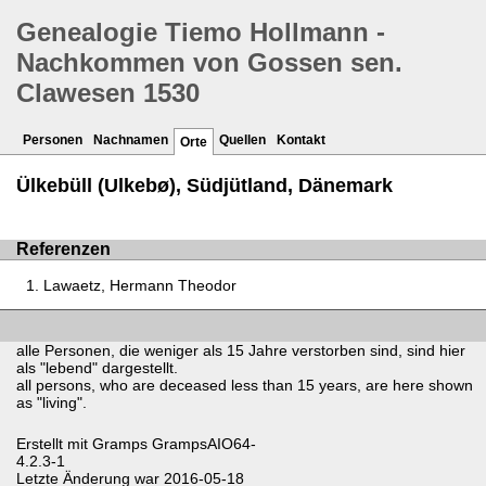
Genealogie Tiemo Hollmann -
Nachkommen von Gossen sen.
Clawesen 1530
Personen
Nachnamen
Quellen
Kontakt
Orte
Ülkebüll (Ulkebø), Südjütland, Dänemark
Referenzen
Lawaetz, Hermann Theodor
alle Personen, die weniger als 15 Jahre verstorben sind, sind hier
als "lebend" dargestellt.
all persons, who are deceased less than 15 years, are here shown
as "living".
Erstellt mit
Gramps
GrampsAIO64-
4.2.3-1
Letzte Änderung war 2016-05-18