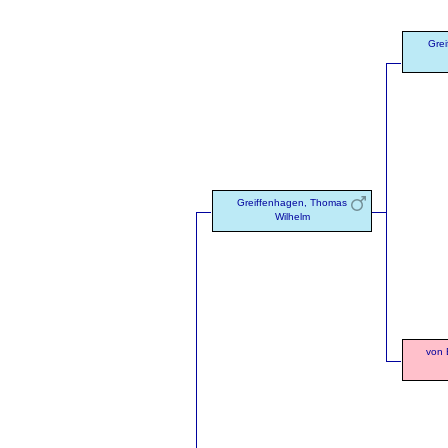
Gre
Greiffenhagen, Thomas
Wilhelm
von 