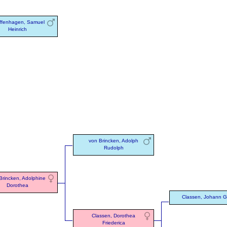
iffenhagen, Samuel
Heinrich
von Brincken, Adolph
Rudolph
Brincken, Adolphine
Dorothea
Classen, Johann 
Classen, Dorothea
Friederica