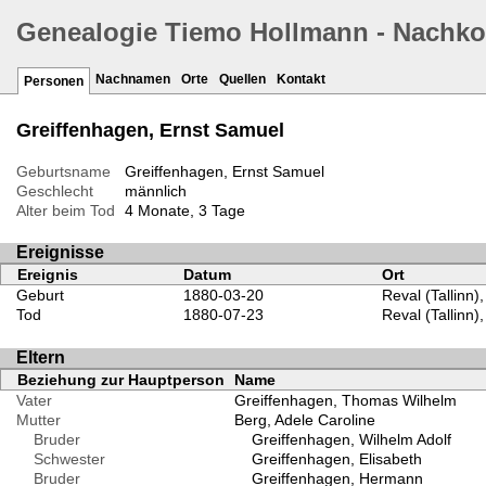
Genealogie Tiemo Hollmann - Nachk
Nachnamen
Orte
Quellen
Kontakt
Personen
Greiffenhagen, Ernst Samuel
Geburtsname
Greiffenhagen, Ernst Samuel
Geschlecht
männlich
Alter beim Tod
4 Monate, 3 Tage
Ereignisse
Ereignis
Datum
Ort
Geburt
1880-03-20
Reval (Tallinn)
Tod
1880-07-23
Reval (Tallinn)
Eltern
Beziehung zur Hauptperson
Name
Vater
Greiffenhagen, Thomas Wilhelm
Mutter
Berg, Adele Caroline
Bruder
Greiffenhagen, Wilhelm Adolf
Schwester
Greiffenhagen, Elisabeth
Bruder
Greiffenhagen, Hermann