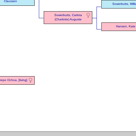
Claussen
Sowerbutts, Will
Sowerbutts, Carlota
(Charlotte) Auguste
Hansen, Kate
repo Ochoa, [living]