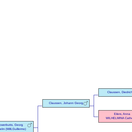
Claussen, Diedric
Claussen, Johann Georg
Eilers, Anna
WILHELMINA Cathe
owerbutts, Georg
elm (Willi,Guillermo)