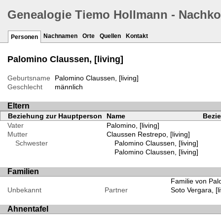
Genealogie Tiemo Hollmann - Nachk
Nachnamen
Orte
Quellen
Kontakt
Personen
Palomino Claussen, [living]
Geburtsname
Palomino Claussen, [living]
Geschlecht
männlich
Eltern
Beziehung zur Hauptperson
Name
Bezie
Vater
Palomino, [living]
Mutter
Claussen Restrepo, [living]
Schwester
Palomino Claussen, [living]
Palomino Claussen, [living]
Familien
Familie von Palo
Unbekannt
Partner
Soto Vergara, [li
Ahnentafel