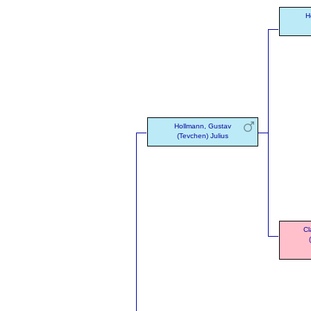
H
Hollmann, Gustav
(Tevchen) Julius
Cl