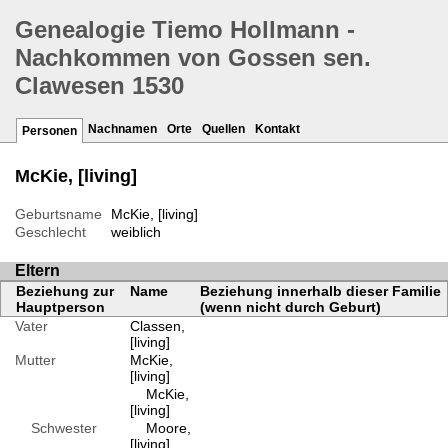
Genealogie Tiemo Hollmann -
Nachkommen von Gossen sen.
Clawesen 1530
Nachnamen
Orte
Quellen
Kontakt
Personen
McKie, [living]
Geburtsname
McKie, [living]
Geschlecht
weiblich
Eltern
Beziehung zur
Name
Beziehung innerhalb dieser Familie
Hauptperson
(wenn nicht durch Geburt)
Vater
Classen,
[living]
Mutter
McKie,
[living]
McKie,
[living]
Schwester
Moore,
[living]