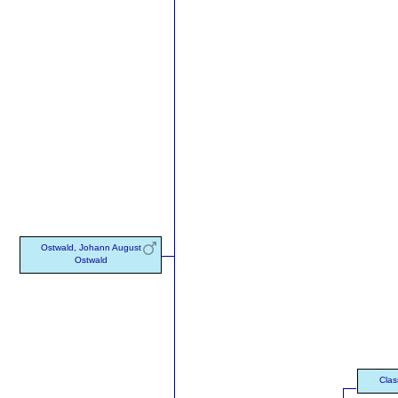
Ostwald, Johann August
Ostwald
Clas