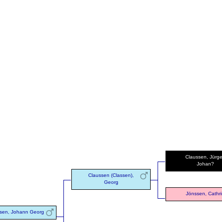
Claussen, Jürg
Johan?
Claussen (Classen),
Georg
Jönssen, Cathr
sen, Johann Georg