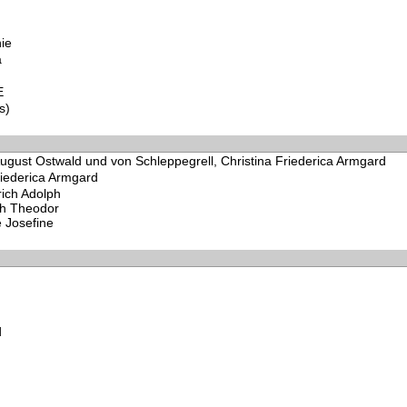
ie
a
E
s)
ugust Ostwald und von Schleppegrell, Christina Friederica Armgard
riederica Armgard
rich Adolph
ch Theodor
e Josefine
d