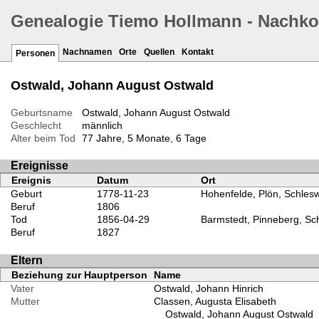
Genealogie Tiemo Hollmann - Nachk
Nachnamen
Orte
Quellen
Kontakt
Personen
Ostwald, Johann August Ostwald
Geburtsname
Ostwald, Johann August Ostwald
Geschlecht
männlich
Alter beim Tod
77 Jahre, 5 Monate, 6 Tage
Ereignisse
Ereignis
Datum
Ort
Geburt
1778-11-23
Hohenfelde, Plön, Schlesw
Beruf
1806
Tod
1856-04-29
Barmstedt, Pinneberg, Sch
Beruf
1827
Eltern
Beziehung zur Hauptperson
Name
Vater
Ostwald, Johann Hinrich
Mutter
Classen, Augusta Elisabeth
Ostwald, Johann August Ostwald