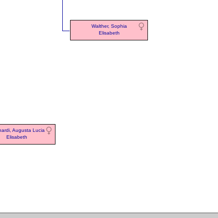
Walther, Sophia
Elisabeth
hardi, Augusta Lucia
Elisabeth