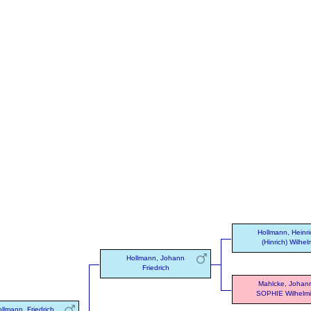
Hollmann, Heinri
(Hinrich) Wilhel
Hollmann, Johann
Friedrich
Mahlcke, Johan
SOPHIE Wilhelm
llmann, Friedrich