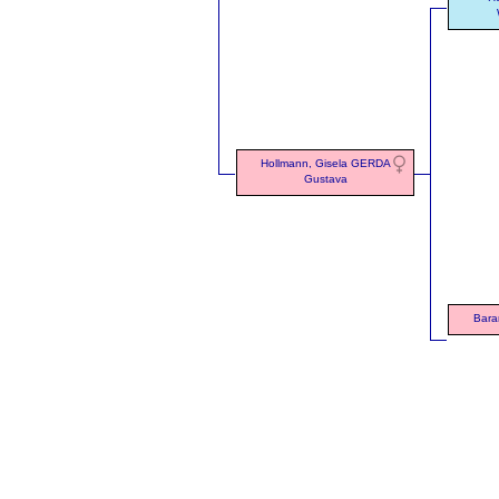
Hollmann, Gisela GERDA
Gustava
Bara