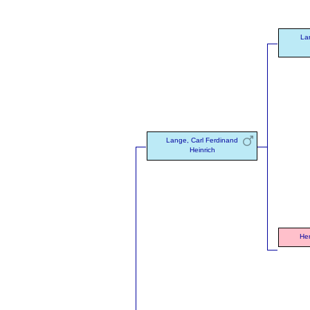
Lan
Lange, Carl Ferdinand
Heinrich
Hen