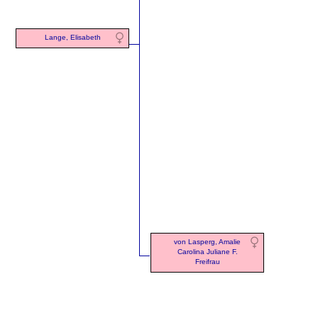
Lange, Elisabeth
von Lasperg, Amalie
Carolina Juliane F.
Freifrau