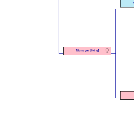
N
Niemeyer, [living]