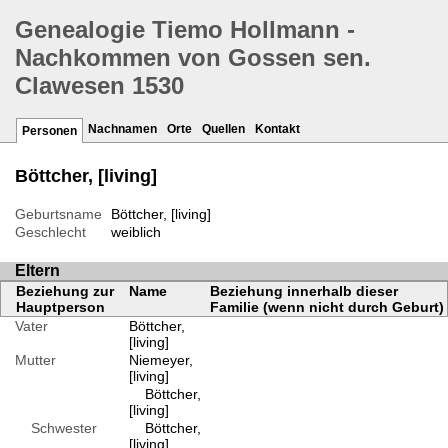
Genealogie Tiemo Hollmann -
Nachkommen von Gossen sen.
Clawesen 1530
Nachnamen
Orte
Quellen
Kontakt
Personen
Böttcher, [living]
Geburtsname
Böttcher, [living]
Geschlecht
weiblich
Eltern
Beziehung zur
Name
Beziehung innerhalb dieser
Hauptperson
Familie (wenn nicht durch Geburt)
Vater
Böttcher,
[living]
Mutter
Niemeyer,
[living]
Böttcher,
[living]
Schwester
Böttcher,
[living]